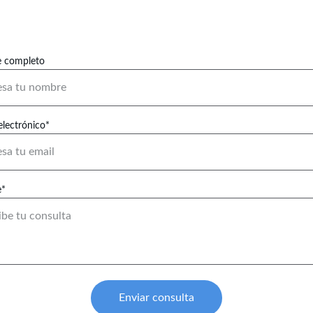
 completo
electrónico*
e*
Enviar consulta