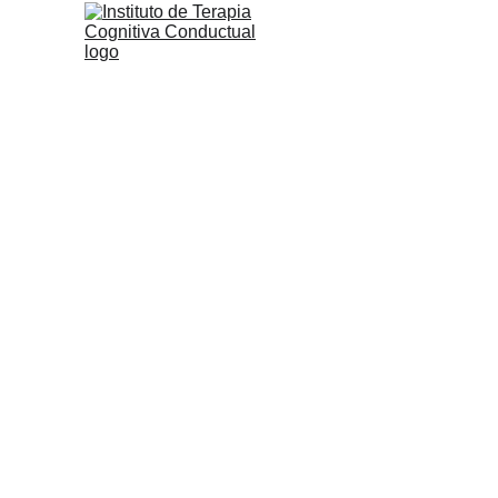
Estamos aq
diplomados
psicoterapi
y acompañ
orientació
toda la inf