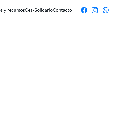
os y recursos
Cea-Solidario
Contacto
rsos de TCC,
ntrevista de
a la brevedad
 que buscan
 brindaremos